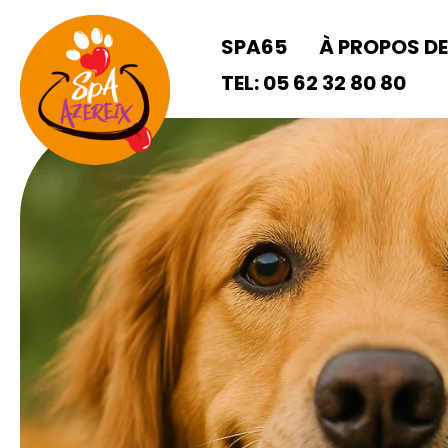
Aller
au
SPA65
À PROPOS D
contenu
TEL: 05 62 32 80 80